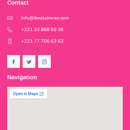
Contact
info@ibnataimran.com
+221 33 868 50 38
+221 77 706 63 63
Navigation