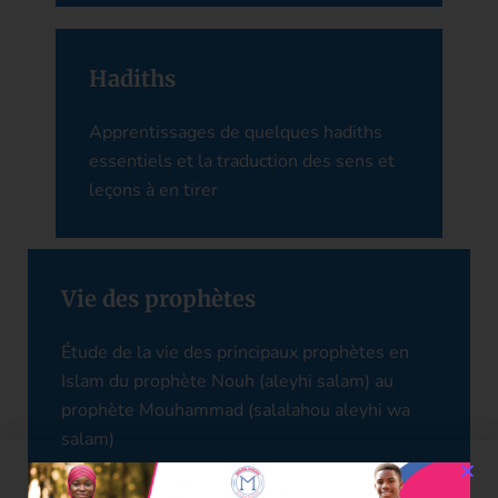
Hadiths
Apprentissages de quelques hadiths
essentiels et la traduction des sens et
leçons à en tirer
Vie des prophètes
Étude de la vie des principaux prophètes en
Islam du prophète Nouh (aleyhi salam) au
prophète Mouhammad (salalahou aleyhi wa
salam)