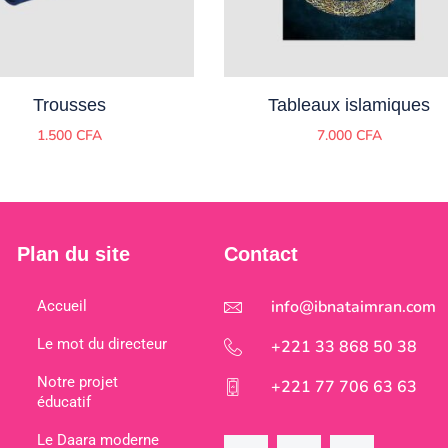
Trousses
Tableaux islamiques
1.500
CFA
7.000
CFA
Plan du site
Contact
info@ibnataimran.com
Accueil
Le mot du directeur
+221 33 868 50 38
Notre projet
+221 77 706 63 63
éducatif
Le Daara moderne