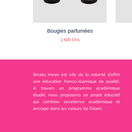
Bougies parfumées
2.500
CFA
Ibnata Imran est née de la volonté d’offrir
une éducation franco-islamique de qualité.
A travers un programme académique
étudié, nous proposons un projet éducatif
qui combine excellence académique et
ancrage dans les valeurs de l’Islam.