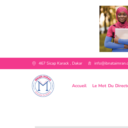
467 Sicap Karack , Dakar
info@ibnataimran
Accueil
Le Mot Du Direct