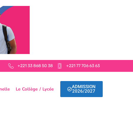
+221 33 868 50 38
+221 77 706 63 63
ADMISSION
nelle
Le Collège / Lycée
2026/2027