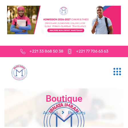
+221 33 868 50 38
+221 77 706 63 63
Boutique
Accueil
Produits