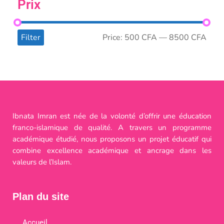
Prix
Filter
Price:
500 CFA
—
8500 CFA
Ibnata Imran est née de la volonté d’offrir une éducation
franco-islamique de qualité. A travers un programme
académique étudié, nous proposons un projet éducatif qui
combine excellence académique et ancrage dans les
valeurs de l’Islam.
Plan du site
Accueil