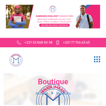
+221 33 868 50 38
+221 77 706 63 63
Boutique
Accueil
Produits