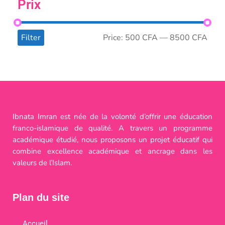
Prix
Filter
Price:
500 CFA
—
8500 CFA
Ibnata Imran est née de la volonté d’offrir une éducation
franco-islamique de qualité. A travers un programme
académique étudié, nous proposons un projet éducatif qui
combine excellence académique et ancrage dans les
valeurs de l’Islam.
Plan du site
Accueil