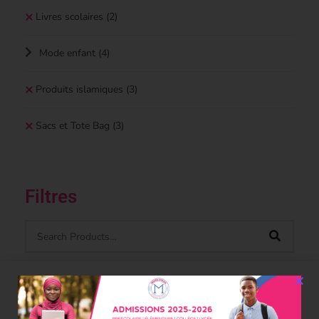
Livres scolaires
(2)
Mode enfant
(4)
Produits islamiques
(3)
Sacs et Tote Bag
(3)
Filtres