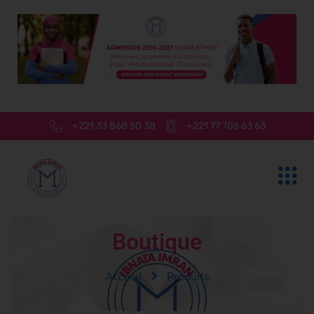
+221 33 868 50 38
+221 77 706 63 63
Boutique
Accueil
Produits