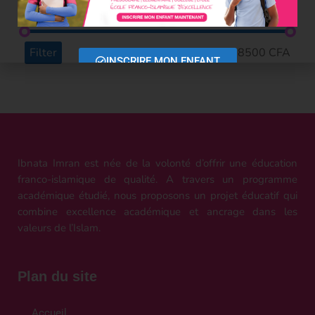
Prix
Filter
Price:
500 CFA
—
8500 CFA
INSCRIRE MON ENFANT
Ibnata Imran est née de la volonté d’offrir une éducation
franco-islamique de qualité. A travers un programme
académique étudié, nous proposons un projet éducatif qui
combine excellence académique et ancrage dans les
valeurs de l’Islam.
Plan du site
Accueil